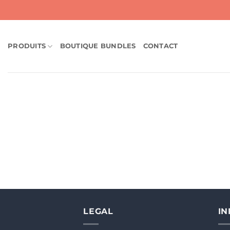
Passer
au
contenu
PRODUITS
BOUTIQUE BUNDLES
CONTACT
LEGAL
I